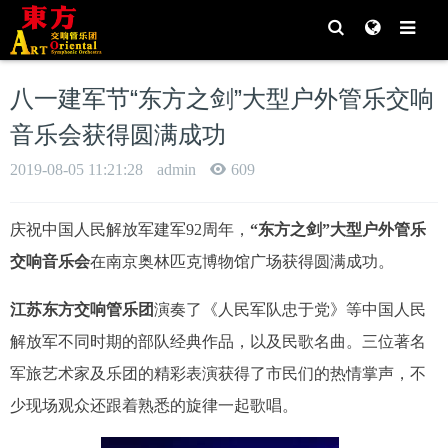
T
T
o
o
g
g
g
g
l
l
e
八一建军节“东方之剑”大型户外管乐交响
e
S
S
e
e
音乐会获得圆满成功
a
a
r
r
c
c
2019-08-05 11:21:28
admin
609
h
h
庆祝中国人民解放军建军92周年，
“东方之剑”大型户外管乐
交响音乐会
在南京奥林匹克博物馆广场获得圆满成功。
江苏东方交响管乐团
演奏了《人民军队忠于党》等中国人民
解放军不同时期的部队经典作品，以及民歌名曲。三位著名
军旅艺术家及乐团的精彩表演获得了市民们的热情掌声，不
少现场观众还跟着熟悉的旋律一起歌唱。