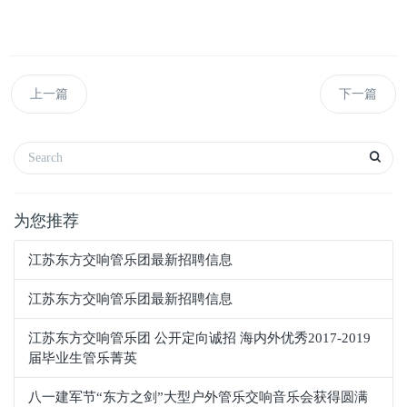
上一篇
下一篇
为您推荐
江苏东方交响管乐团最新招聘信息
江苏东方交响管乐团最新招聘信息
江苏东方交响管乐团 公开定向诚招 海内外优秀2017-2019
届毕业生管乐菁英
八一建军节“东方之剑”大型户外管乐交响音乐会获得圆满