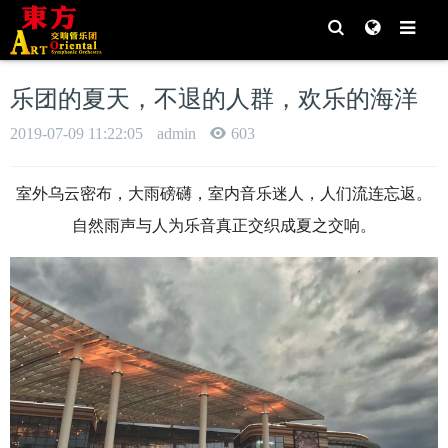
T
T
o
o
g
g
g
g
l
l
e
乐团的夏天，不退的人群，欢乐的海洋
e
S
S
e
e
2019-07-09 11:22:05
admin
603
a
a
r
r
c
c
h
h
室外乌云密布，大雨磅礴，室内音乐迷人，人们流连忘返。
自然雨声与人为乐音真正交织成夏之交响。